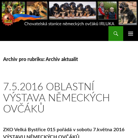
Hledat
IRLUKA
PŘEJÍT K OBSAHU WEBU
Archiv pro rubriku: Archiv aktualit
7.5.2016 OBLASTNÍ
VÝSTAVA NĚMECKÝCH
OVČÁKŮ
ZKO Velká Bystřice 015 pořádá v sobotu 7.května 2016
VÝSTAVU NĚMECKÝCH OVČÁKŮ.