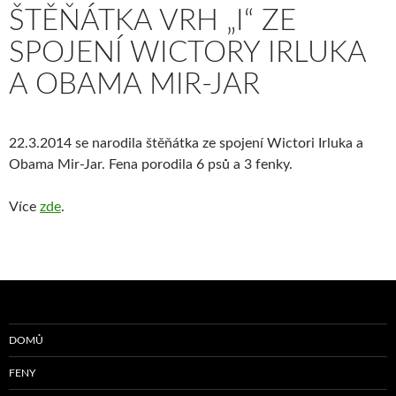
ŠTĚŇÁTKA VRH „I“ ZE
SPOJENÍ WICTORY IRLUKA
A OBAMA MIR-JAR
22.3.2014 se narodila štěňátka ze spojení Wictori Irluka a
Obama Mir-Jar. Fena porodila 6 psů a 3 fenky.
Více
zde
.
DOMŮ
FENY