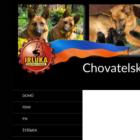
Hledat
IRLUKA
Chovatelská stanice německých
DOMŮ
ovčáků IRLUKA
FENY
PSI
ŠTĚŇATA